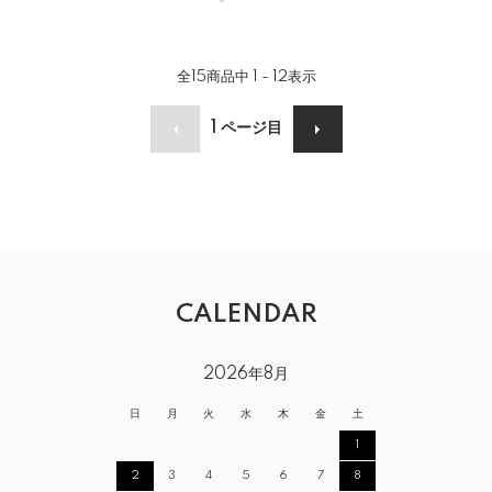
全
15
商品中
1 - 12
表示
1
ページ目
CALENDAR
2026年8月
日
月
火
水
木
金
土
1
2
3
4
5
6
7
8